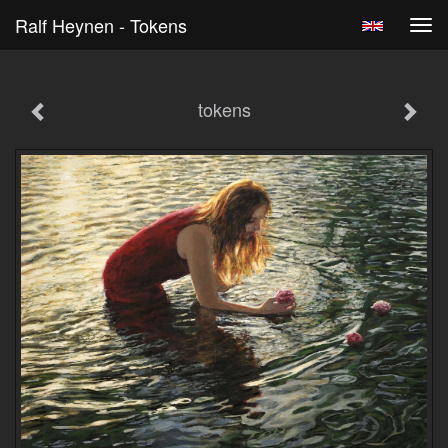
Ralf Heynen - Tokens
Tog
navi
tokens