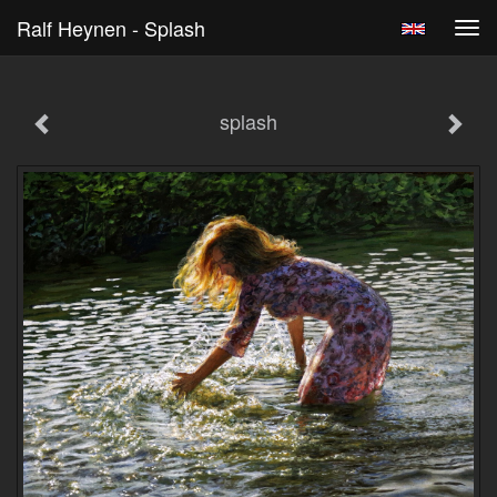
Ralf Heynen - Splash
Tog
navi
splash