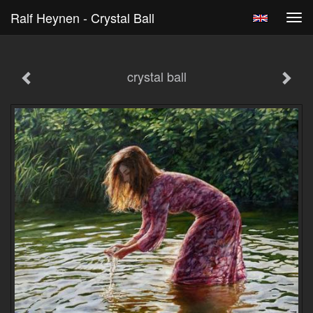
Ralf Heynen - Crystal Ball
Tog
navi
crystal ball