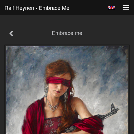
Ralf Heynen - Embrace Me
Tog
navi
Embrace me