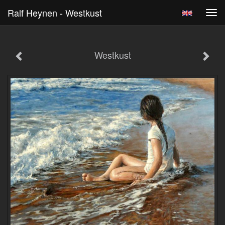
Ralf Heynen - Westkust
Tog
navi
Westkust