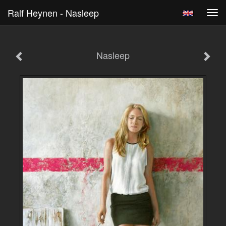
Ralf Heynen - Nasleep
Tog
navi
Nasleep