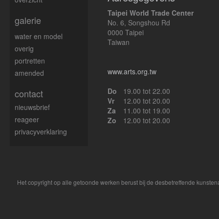
Taipei World Trade Center
galerie
No. 6, Songshou Rd
0000 Taipei
water en model
Taiwan
overig
portretten
www.arts.org.tw
amended
Do
19.00 tot 22.00
contact
Vr
12.00 tot 20.00
nieuwsbrief
Za
11.00 tot 19.00
reageer
Zo
12.00 tot 20.00
privacyverklaring
Het copyright op alle getoonde werken berust bij de desbetreffende kunsten