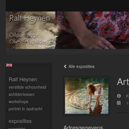
Alle exposities
Ar
Ralf Heynen
verstilde schoonheid
schilderlessen
K
workshops
1
portret in opdracht
exposities
Adresgegevens
overzicht